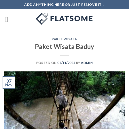
Skip
ADD ANYTHING HERE OR JUST REMOVE IT...
to
content
PAKET WISATA
Paket Wisata Baduy
POSTED ON
07/11/2024
BY
ADMIN
07
Nov