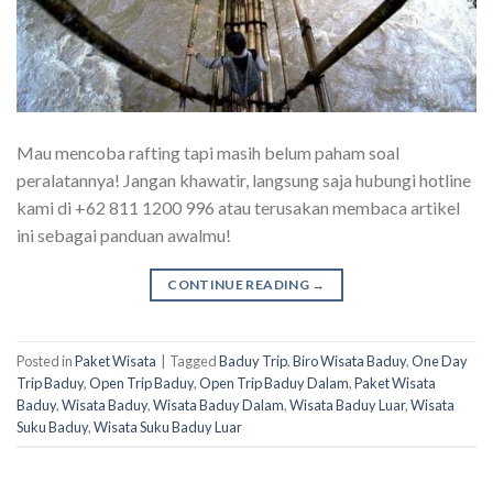
Mau mencoba rafting tapi masih belum paham soal
peralatannya! Jangan khawatir, langsung saja hubungi hotline
kami di +62 811 1200 996 atau terusakan membaca artikel
ini sebagai panduan awalmu!
CONTINUE READING
→
Posted in
Paket Wisata
|
Tagged
Baduy Trip
,
Biro Wisata Baduy
,
One Day
Trip Baduy
,
Open Trip Baduy
,
Open Trip Baduy Dalam
,
Paket Wisata
Baduy
,
Wisata Baduy
,
Wisata Baduy Dalam
,
Wisata Baduy Luar
,
Wisata
Suku Baduy
,
Wisata Suku Baduy Luar