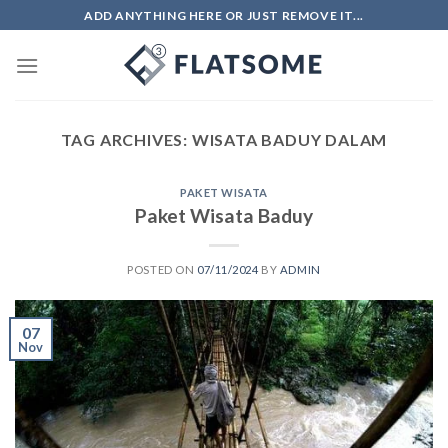
Skip
ADD ANYTHING HERE OR JUST REMOVE IT...
to
content
TAG ARCHIVES:
WISATA BADUY DALAM
PAKET WISATA
Paket Wisata Baduy
POSTED ON
07/11/2024
BY
ADMIN
07
Nov